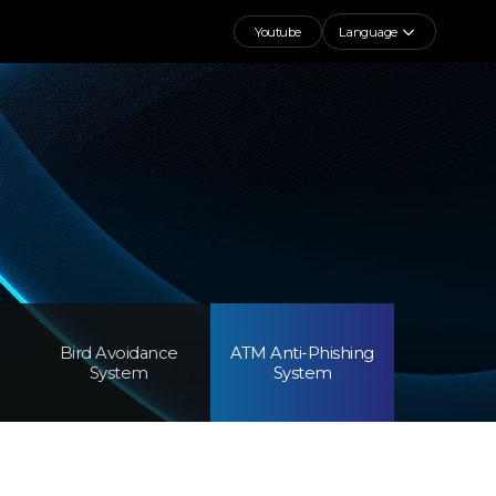
Youtube
Language
Bird Avoidance
ATM Anti-Phishing
System
System