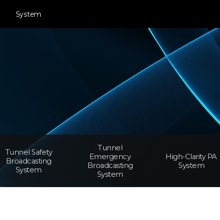
System
Tunnel
Tunnel Safety
Emergency
High-Clarity PA
Broadcasting
Broadcasting
System
System
System