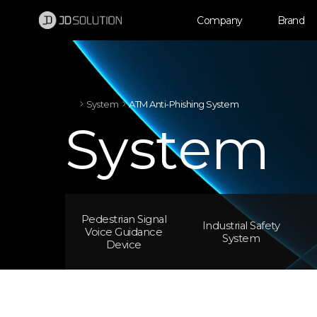
제이디솔루션 - 초지향성 음향 및 초지향성 스피커 원천기술 전문 기업
소셜임팩트, 지향성 스피커, 초 지향성 스피커, 고출력 지향성 스피커, 경고/재난/안전/안내 방송, 딕센, 사운딕, 특수목적 스피커
Company
Brand
System
ATM Anti-Phishing System
System
Pedestrian Signal
Industrial Safety
Voice Guidance
System
Device